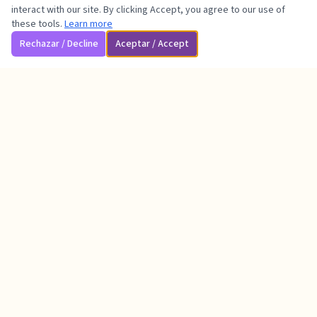
interact with our site. By clicking Accept, you agree to our use of
these tools.
Learn more
Rechazar / Decline
Aceptar / Accept
Una comunidad de fe en Houston, TX — abierta a todos.
A faith community in Houston, TX — open to all.